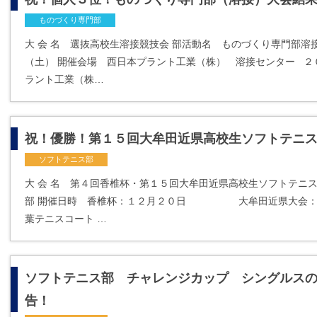
ものづくり専門部
大 会 名 選抜高校生溶接競技会 部活動名 ものづくり専門部溶
（土） 開催会場 西日本プラント工業（株） 溶接センター ２
ラント工業（株…
祝！優勝！第１５回大牟田近県高校生ソフトテニ
ソフトテニス部
大 会 名 第４回香椎杯・第１５回大牟田近県高校生ソフトテニ
部 開催日時 香椎杯：１２月２０日 大牟田近県大会：１
葉テニスコート …
ソフトテニス部 チャレンジカップ シングルス
告！