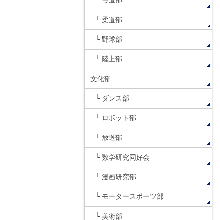
弓道部
柔道部
野球部
陸上部
文化部
ダンス部
ロボット部
放送部
数学研究同好会
漫画研究部
モータースポーツ部
美術部