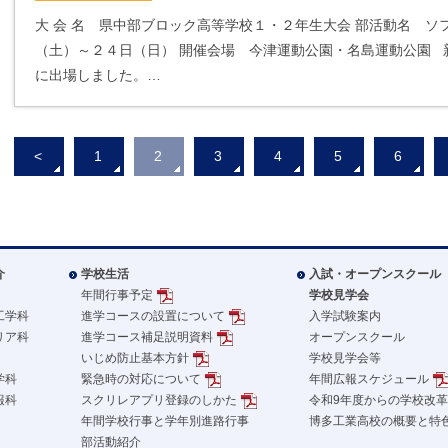
大 会 名 県中部ブロック高等学校１・２年生大会 部活動名 ソ
（土）～２４日（日） 開催会場 今津運動公園・名島運動公園 
に出場しました。…
<
1
2
3
4
5
6
介
学校生活
入試・オープンスクール
年間行事予定
学校見学会
工学科
進学コースの設置について
入学試験案内
リア科
進学コース補足説明資料
オープンスクール
いじめ防止基本方針
学校見学会等
学科
緊急時の対応について
年間広報スケジュール
報科
スクリレアプリ登録のしかた
令和9年度からの学校改
年間学校行事と学年別進路行事
博多工業高校の概要と特
部活動紹介