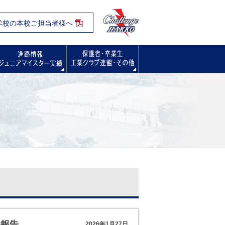
学校の本校ご担当者様へ
入試・オープンスクール・学校見学会
進路情報
保護者・卒業生の方へ
果報告
2026年1月27日