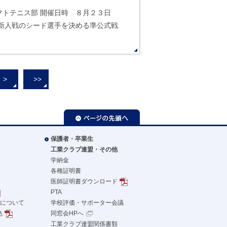
フトテニス部 開催日時 ８月２３日
新人戦のシード選手を決める準公式戦
>
>>
ページの先頭へ
保護者・卒業生
工業クラブ連盟・その他
学納金
各種証明書
医師証明書ダウンロード
PTA
革について
学校評価・サポーター会議
色
同窓会HPへ
工業クラブ連盟関係書類