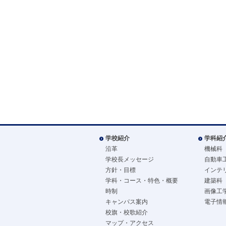
学校紹介
学科紹
沿革
機械科
学校長メッセージ
自動車
方針・目標
インテ
学科・コース・特色・概要
建築科
時制
画像工
キャンパス案内
電子情
校旗・校歌紹介
マップ・アクセス