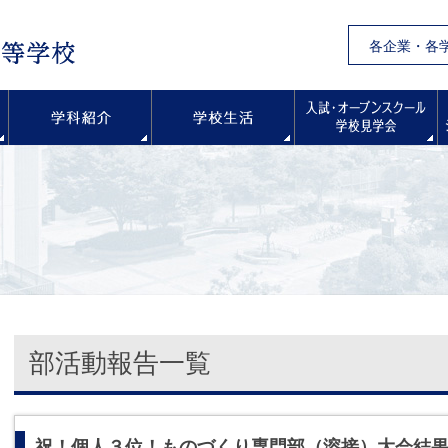
各企業・各
学校紹介
学科紹介
学校生活
部活動報告一覧
祝！個人３位！ものづくり専門部（溶接）大会結