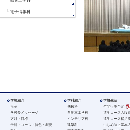
画像工学科
電子情報科
学校紹介
学科紹介
学校生活
沿革
機械科
年間行事予定
学校長メッセージ
自動車工学科
進学コースの設
方針・目標
インテリア科
進学コース補足
学科・コース・特色・概要
建築科
いじめ防止基本