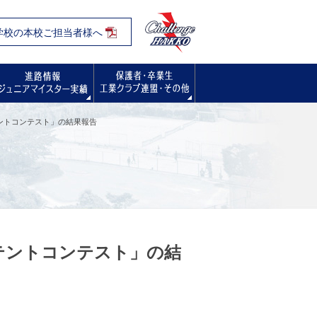
学校の本校ご担当者様へ
入試・オープンスクール・学校見学会
進路情報
保護者・卒業生の方へ
テントコンテスト」の結果報告
パテントコンテスト」の結