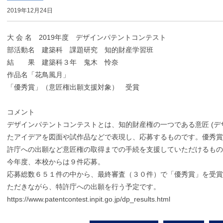
2019年12月24日
大 会 名 2019年度 デザインパテントコンテスト
部活動名 建築科 課題研究 知的財産学習班
結 果 建築科３年 鬼木 怜奈
作品名「花鳥風月」
「優秀賞」（意匠権出願支援対象） 受賞
コメント
デザインパテントコンテストとは、知的財産権の一つである意匠 (デ
たアイデアを図面や試作品などで表現し、応募するものです。優秀賞
許庁への出願など意匠権の取得までの手続を支援していただけるもの
今年度、本校からは９件応募。
応募総数６５１件の中から、最終審査（３０件）で「優秀賞」を受賞
ただきながら、特許庁への出願を行う予定です。
https://www.patentcontest.inpit.go.jp/dp_results.html