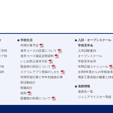
介
学校生活
入試・オープンスクール
年間行事予定
学校見学会
工学科
進学コースの設置について
入学試験案内
リア科
進学コース補足説明資料
オープンスクール
いじめ防止基本方針
学校見学会等
学科
緊急時の対応について
年間広報スケジュール
報科
スクリレアプリ登録のしかた
令和9年度からの学校改
年間学校行事と学年別進路行事
博多工業高校の概要と特
部活動紹介
進路情報
制服紹介
進路先一覧
校則
ジュニアマイスター実績
図書館の利用について