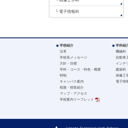
画像工学科
電子情報科
学校紹介
学科紹
沿革
機械科
学校長メッセージ
自動車
方針・目標
インテ
学科・コース・特色・概要
建築科
時制
画像工
キャンパス案内
電子情
校旗・校歌紹介
マップ・アクセス
学校案内リーフレット