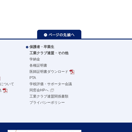
ページの先頭へ
保護者・卒業生
工業クラブ連盟・その他
学納金
各種証明書
医師証明書ダウンロード
PTA
革について
学校評価・サポーター会議
色
同窓会HPへ
工業クラブ連盟関係書類
プライバシーポリシー