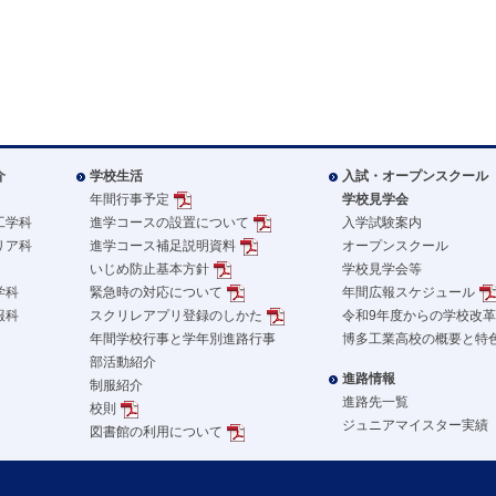
介
学校生活
入試・オープンスクール
年間行事予定
学校見学会
工学科
進学コースの設置について
入学試験案内
リア科
進学コース補足説明資料
オープンスクール
いじめ防止基本方針
学校見学会等
学科
緊急時の対応について
年間広報スケジュール
報科
スクリレアプリ登録のしかた
令和9年度からの学校改
年間学校行事と学年別進路行事
博多工業高校の概要と特
部活動紹介
進路情報
制服紹介
進路先一覧
校則
ジュニアマイスター実績
図書館の利用について