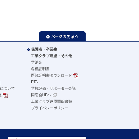
ページの先頭へ
保護者・卒業生
工業クラブ連盟・その他
学納金
各種証明書
医師証明書ダウンロード
PTA
革について
学校評価・サポーター会議
色
同窓会HPへ
工業クラブ連盟関係書類
プライバシーポリシー