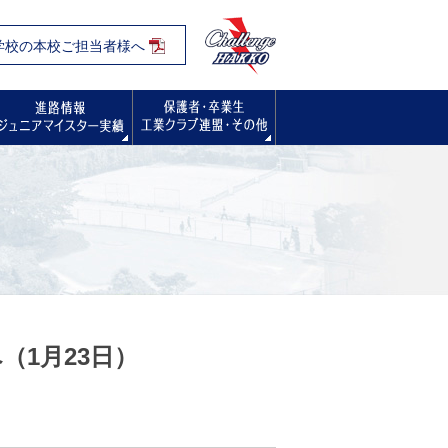
学校の本校ご担当者様へ
入試・オープンスクール・学校見学会
進路情報
保護者・卒業生の方へ
（1月23日）