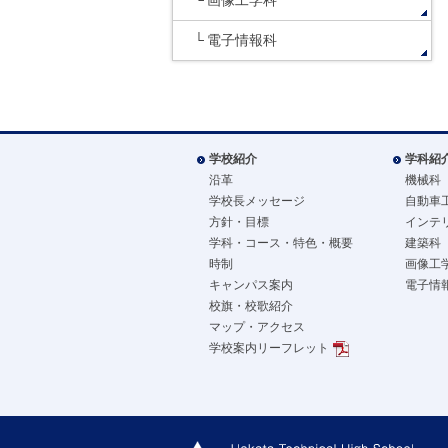
画像工学科
電子情報科
学校紹介
学科紹
沿革
機械科
学校長メッセージ
自動車
方針・目標
インテ
学科・コース・特色・概要
建築科
時制
画像工
キャンパス案内
電子情
校旗・校歌紹介
マップ・アクセス
学校案内リーフレット