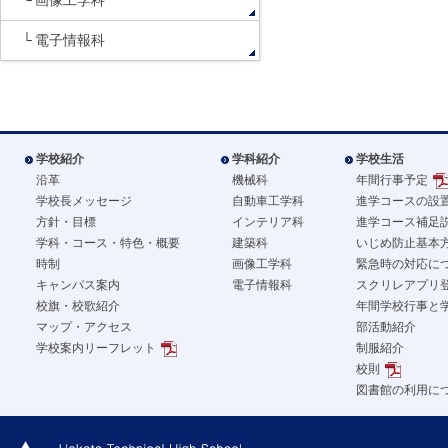
画像工学科
電子情報科
学校紹介
学科紹介
学校生活
沿革
機械科
年間行事予定
学校長メッセージ
自動車工学科
進学コースの設
方針・目標
インテリア科
進学コース補足
学科・コース・特色・概要
建築科
いじめ防止基本
時制
画像工学科
緊急時の対応に
キャンパス案内
電子情報科
スクリレアプリ
校旗・校歌紹介
年間学校行事と
マップ・アクセス
部活動紹介
学校案内リーフレット
制服紹介
校則
図書館の利用に