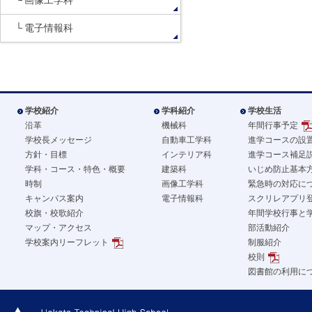
画像工学科
電子情報科
学校紹介
学科紹介
学校生活
沿革
機械科
年間行事予定
学校長メッセージ
自動車工学科
進学コースの設
方針・目標
インテリア科
進学コース補足
学科・コース・特色・概要
建築科
いじめ防止基本
時制
画像工学科
緊急時の対応に
キャンパス案内
電子情報科
スクリレアプリ
校旗・校歌紹介
年間学校行事と
マップ・アクセス
部活動紹介
学校案内リーフレット
制服紹介
校則
図書館の利用に