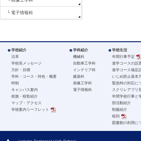
画像工学科
電子情報科
学校紹介
学科紹介
学校生活
沿革
機械科
年間行事予定
学校長メッセージ
自動車工学科
進学コースの設
方針・目標
インテリア科
進学コース補足
学科・コース・特色・概要
建築科
いじめ防止基本
時制
画像工学科
緊急時の対応に
キャンパス案内
電子情報科
スクリレアプリ
校旗・校歌紹介
年間学校行事と
マップ・アクセス
部活動紹介
学校案内リーフレット
制服紹介
校則
図書館の利用に