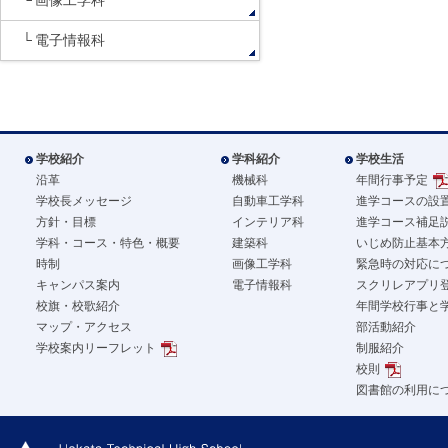
画像工学科
電子情報科
学校紹介
学科紹介
学校生活
沿革
機械科
年間行事予定
学校長メッセージ
自動車工学科
進学コースの設
方針・目標
インテリア科
進学コース補足
学科・コース・特色・概要
建築科
いじめ防止基本
時制
画像工学科
緊急時の対応に
キャンパス案内
電子情報科
スクリレアプリ
校旗・校歌紹介
年間学校行事と
マップ・アクセス
部活動紹介
学校案内リーフレット
制服紹介
校則
図書館の利用に