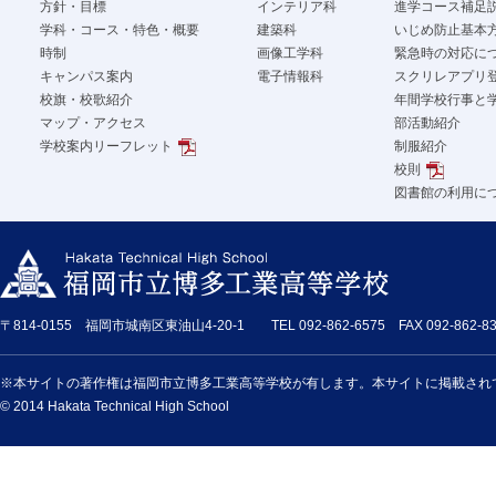
方針・目標
インテリア科
進学コース補足
学科・コース・特色・概要
建築科
いじめ防止基本
時制
画像工学科
緊急時の対応に
キャンパス案内
電子情報科
スクリレアプリ
校旗・校歌紹介
年間学校行事と
マップ・アクセス
部活動紹介
学校案内リーフレット
制服紹介
校則
図書館の利用に
〒814-0155 福岡市城南区東油山4-20-1 TEL 092-862-6575 FAX 092-862-83
※本サイトの著作権は福岡市立博多工業高等学校が有します。本サイトに掲載され
© 2014 Hakata Technical High School