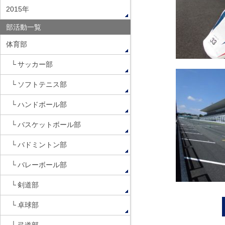
2015年
部活動一覧
体育部
サッカー部
ソフトテニス部
ハンドボール部
バスケットボール部
バドミントン部
バレーボール部
剣道部
卓球部