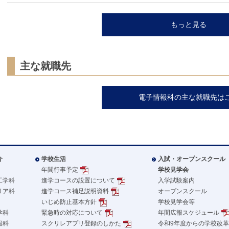
もっと見る
主な就職先
電子情報科の主な就職先は
介
学校生活
入試・オープンスクール
年間行事予定
学校見学会
工学科
進学コースの設置について
入学試験案内
リア科
進学コース補足説明資料
オープンスクール
いじめ防止基本方針
学校見学会等
学科
緊急時の対応について
年間広報スケジュール
報科
スクリレアプリ登録のしかた
令和9年度からの学校改