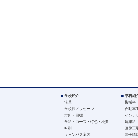
学校紹介
学科紹
沿革
機械科
学校長メッセージ
自動車
方針・目標
インテ
学科・コース・特色・概要
建築科
時制
画像工
キャンパス案内
電子情