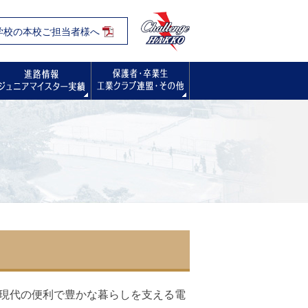
学校の本校ご担当者様へ
入試・オープンスクール・学校見学会
進路情報
保護者・卒業生の方へ
現代の便利で豊かな暮らしを支える電