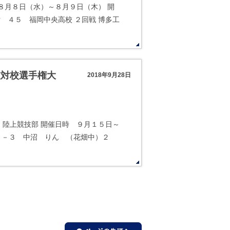
 ８月８日（水）～８月９日（木） 開
対 ４５ 福岡中央高校 ２回戦 博多工
技対校選手権大
2018年9月28日
 陸上競技部 開催日時 ９月１５日～
２－３ 中沼 りん （花畑中）２
ページの先頭へ