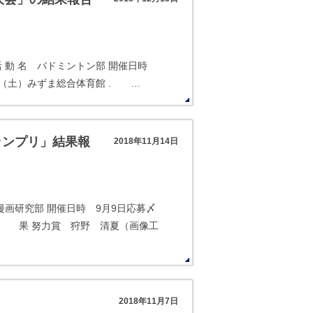
活 動 名 バドミントン部 開催日時
日（土）みずま総合体育館 . …
ランプリ」結果報
2018年11月14日
漫画研究部 開催日時 9月9日応募〆
 結 果 努力賞 狩野 清夏（画像工
2018年11月7日