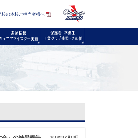
学校の本校ご担当者様へ
入試・オープンスクール・学校見学会
進路情報
保護者・卒業生の方へ
大会」の結果報告
2018年12月13日