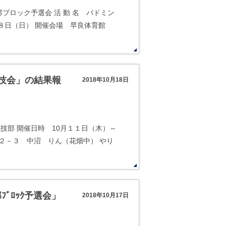
ブロック予選会 活 動 名 バドミン
２８日（日） 開催会場 早良体育館
競技会」の結果報
2018年10月18日
競技部 開催日時 10月１１日（木）～
 ２－３ 中沼 りん（花畑中） やり
ﾞﾛｯｸ予選会」
2018年10月17日