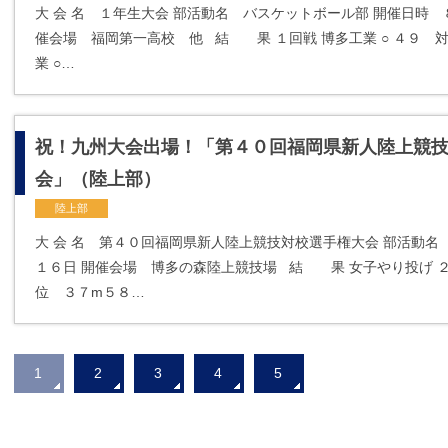
大 会 名 １年生大会 部活動名 バスケットボール部 開催日時
催会場 福岡第一高校 他 結 果 １回戦 博多工業 ○ ４９ 
業 ○…
祝！九州大会出場！「第４０回福岡県新人陸上競
会」（陸上部）
陸上部
大 会 名 第４０回福岡県新人陸上競技対校選手権大会 部活動名
１６日 開催会場 博多の森陸上競技場 結 果 女子やり投げ 
位 ３７m５８…
1
2
3
4
5