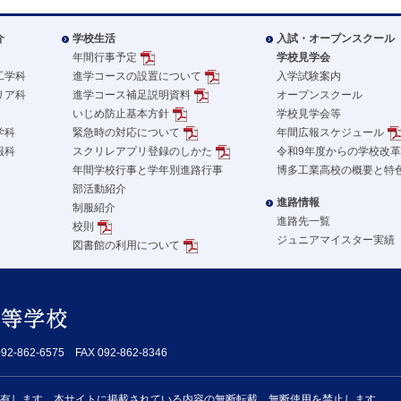
介
学校生活
入試・オープンスクール
年間行事予定
学校見学会
工学科
進学コースの設置について
入学試験案内
リア科
進学コース補足説明資料
オープンスクール
いじめ防止基本方針
学校見学会等
学科
緊急時の対応について
年間広報スケジュール
報科
スクリレアプリ登録のしかた
令和9年度からの学校改
年間学校行事と学年別進路行事
博多工業高校の概要と特
部活動紹介
進路情報
制服紹介
進路先一覧
校則
ジュニアマイスター実績
図書館の利用について
62-6575 FAX 092-862-8346
有します。本サイトに掲載されている内容の無断転載、無断使用を禁止します。