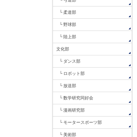
弓道部
柔道部
野球部
陸上部
文化部
ダンス部
ロボット部
放送部
数学研究同好会
漫画研究部
モータースポーツ部
美術部