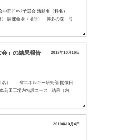
中部ﾌﾞﾛｯｸ予選会 活動名（科名）
（日） 開催会場（場所） 博多の森 弓
田大会」の結果報告
2018年10月16日
名（科名） 省エネルギー研究部 開催日
自動車苅田工場内特設コース 結果（内
）
2018年10月4日