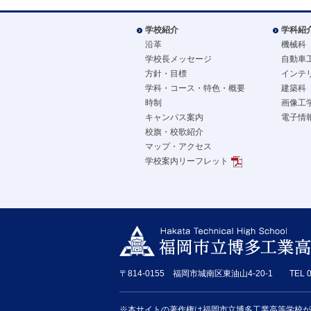
学校紹介
学科紹
沿革
機械科
学校長メッセージ
自動車
方針・目標
インテ
学科・コース・特色・概要
建築科
時制
画像工
キャンパス案内
電子情
校旗・校歌紹介
マップ・アクセス
学校案内リーフレット
〒814-0155 福岡市城南区東油山4-20-1 TEL 092-8
※本サイトの著作権は福岡市立博多工業高等学校が