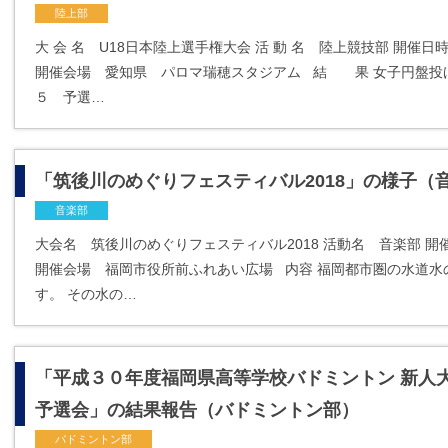
陸上部
大 会 名 U18日本陸上選手権大会 活 動 名 陸上競技部 開催
開催会場 愛知県 パロマ瑞穂スタジアム 結 果 女子円盤投
５ 予選…
「筑後川のめぐりフェスティバル2018」の様子（
音楽部
大会名 筑後川のめぐりフェスティバル2018 活動名 音楽部 
開催会場 福岡市役所前ふれあい広場 内容 福岡都市圏の水道水
す。 その水の…
「平成３０年度福岡県高等学校バドミントン 新人
予選会」の結果報告（バドミントン部）
バドミントン部