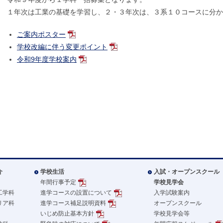
１年次は工業の基礎を学習し、２・３年次は、３系１０コースに分
ご案内ポスター
学校改編に伴う変更ポイント
令和9年度学校案内
介
学校生活
入試・オープンスクール
年間行事予定
学校見学会
工学科
進学コースの設置について
入学試験案内
リア科
進学コース補足説明資料
オープンスクール
いじめ防止基本方針
学校見学会等