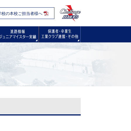
学校の本校ご担当者様へ
入試・オープンスクール・学校見学会
進路情報
保護者・卒業生の方へ