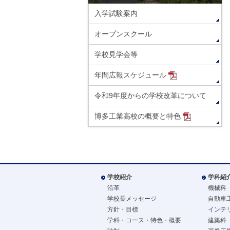
入学試験案内
オープンスクール
学校見学会等
年間広報スケジュール
令和9年度からの学校改革について
博多工業高校の概要と特色
学校紹介
学科紹
沿革
機械科
学校長メッセージ
自動車
方針・目標
インテ
学科・コース・特色・概要
建築科