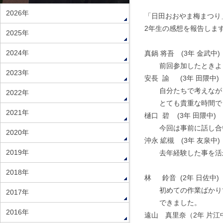
2026年
「日田おおやま梅まつり
2年生の感想を報告しま
2025年
2024年
真鍋 将吾 (3年 金武中)
前回参加したときよ
2023年
安長 諭 (3年 田隈中)
自分たちで考えなが
2022年
とても貴重な時間で
2021年
樋口 碧 (3年 田隈中)
今回は事前に話し合
2020年
沖永 絋槻 (3年 友泉中)
2019年
去年経験した事を活
2018年
林 鈴音 (2年 日佐中)
初めての作業ばかり
2017年
できました。
2016年
遠山 真里奈（2年 片江