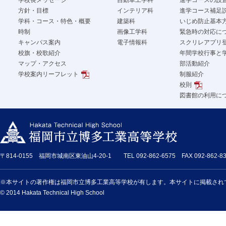
学校長メッセージ
自動車工学科
進学コースの設
方針・目標
インテリア科
進学コース補足
学科・コース・特色・概要
建築科
いじめ防止基本
時制
画像工学科
緊急時の対応に
キャンパス案内
電子情報科
スクリレアプリ
校旗・校歌紹介
年間学校行事と
マップ・アクセス
部活動紹介
学校案内リーフレット
制服紹介
校則
図書館の利用に
〒814-0155 福岡市城南区東油山4-20-1 TEL 092-862-6575 FAX 092-862-83
※本サイトの著作権は福岡市立博多工業高等学校が有します。本サイトに掲載され
© 2014 Hakata Technical High School