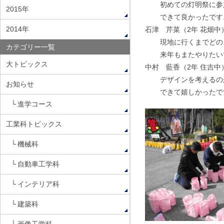
初めての灯明祭に参
2015年
できて良かったです
2014年
石津 芹菜（2年 花畑中
現地に行くまでどの
カテゴリー一覧
来年もまたやりたい
大トピックス
中村 藍香（2年 住吉中
デザインを考えるの
お知らせ
できて嬉しかったで
進学コース
工業科トピックス
機械科
自動車工学科
インテリア科
建築科