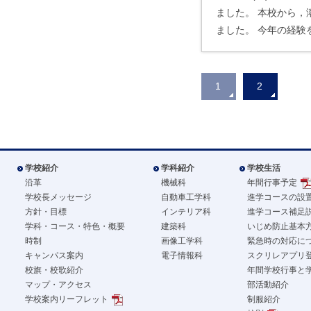
ました。 本校から，
ました。 今年の経験
1
2
学校紹介
学科紹介
学校生活
沿革
機械科
年間行事予定
学校長メッセージ
自動車工学科
進学コースの設
方針・目標
インテリア科
進学コース補足
学科・コース・特色・概要
建築科
いじめ防止基本
時制
画像工学科
緊急時の対応に
キャンパス案内
電子情報科
スクリレアプリ
校旗・校歌紹介
年間学校行事と
マップ・アクセス
部活動紹介
学校案内リーフレット
制服紹介