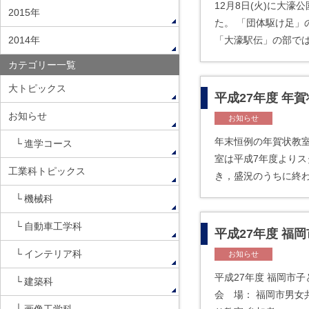
12月8日(火)に大
2015年
た。 「団体駆け足
2014年
「大濠駅伝」の部で
カテゴリー一覧
大トピックス
平成27年度 年
お知らせ
お知らせ
年末恒例の年賀状教室
進学コース
室は平成7年度よりス
工業科トピックス
き，盛況のうちに終
機械科
自動車工学科
平成27年度 福
インテリア科
お知らせ
平成27年度 福岡市子
建築科
会 場： 福岡市男女