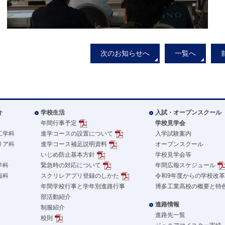
次のお知らせへ
一覧へ
介
学校生活
入試・オープンスクール
年間行事予定
学校見学会
工学科
進学コースの設置について
入学試験案内
リア科
進学コース補足説明資料
オープンスクール
いじめ防止基本方針
学校見学会等
学科
緊急時の対応について
年間広報スケジュール
報科
スクリレアプリ登録のしかた
令和9年度からの学校改
年間学校行事と学年別進路行事
博多工業高校の概要と特
部活動紹介
進路情報
制服紹介
進路先一覧
校則