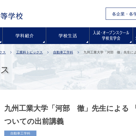
各企業・各
学校紹介
学科紹介
学校生活
クス
工業科トピックス
自動車工学科
九州工業大学「河部 徹」先生によ
クス
九州工業大学「河部 徹」先生による 
ついての出前講義
自動車工学科