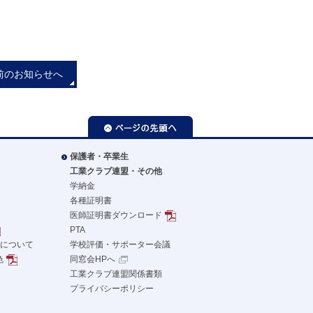
前のお知らせへ
ページの先頭へ
保護者・卒業生
工業クラブ連盟・その他
学納金
各種証明書
医師証明書ダウンロード
PTA
革について
学校評価・サポーター会議
色
同窓会HPへ
工業クラブ連盟関係書類
プライバシーポリシー