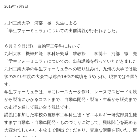
2019年7月9日
九州工業大学 河部 徹 先生による
「学生フォーミュラ」についての出前講義が行われました。
６月２９日(日)、自動車工学科において、
九州大学 機械知能工学科研究系 准教授 工学博士 河部 徹 
「学生フォーミュラ」についての、出前講義を行っていただきました
九州工業大学の学生フォーミュラへの取り組みは、九州の大学では最も
後の2010年度の大会では総合19位の成績を収められ、現在では全
す。
学生フォーミュラは、単にレースカーを作り、レースでスピードを競
から製造にかかるコストまで、自動車開発・製造・生産から販売まで
の走行を通して競い合う競技です。
講義に参加した本校の自動車工学科生徒・省エネルギー研究部員生徒
すます自動車・自動車開発・ものづくりに対して、興味関心を高め
大変お忙しい中、本校まで御出でくださり、貴重な講義を頂いた、河