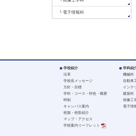
画像工学科
電子情報科
学校紹介
学科紹
沿革
機械科
学校長メッセージ
自動車
方針・目標
インテ
学科・コース・特色・概要
建築科
時制
画像工
キャンパス案内
電子情
校旗・校歌紹介
マップ・アクセス
学校案内リーフレット