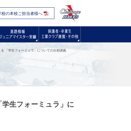
学校の本校ご担当者様へ
入試・オープンスクール・学校見学会
進路情報
保護者・卒業生の方へ
る 「学生フォーミュラ」についての出前講義
「学生フォーミュラ」に