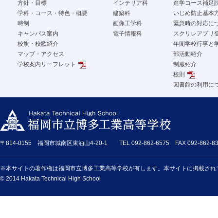
方針・目標
インテリア科
進学コース補足
学科・コース・特色・概要
建築科
いじめ防止基本
時制
画像工学科
緊急時の対応に
キャンパス案内
電子情報科
スクリレアプリ
校旗・校歌紹介
年間学校行事と
マップ・アクセス
部活動紹介
学校案内リーフレット
制服紹介
校則
図書館の利用に
〒814-0155 福岡市城南区東油山4-20-1 TEL 092-862-6575 FAX 092-862-83
※本サイトの著作権は福岡市立博多工業高等学校が有します。本サイトに掲載され
© 2014 Hakata Technical High School