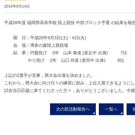
2016年9月14日
平成28年度 福岡県高等学校 陸上競技 中部ブロック予選 の結果を報
期 日：平成28年9月3日(土)・6日(火)
会 場：博多の森陸上競技場
結 果：円盤投げ 2年 山本 泰道 (長丘中 出身) 7位
やり投げ 2年 山口 尚真 (老司中 出身) 8位
上記の2選手が見事，県大会出場を決めました。
これから，県大会に向け日々の練習に励み，上位入賞できるように
試合当日応援に来てくださった方々，ありがとうございました。今後
次の部活動報告へ
一覧へ