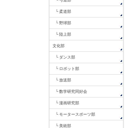
弓道部
柔道部
野球部
陸上部
文化部
ダンス部
ロボット部
放送部
数学研究同好会
漫画研究部
モータースポーツ部
美術部