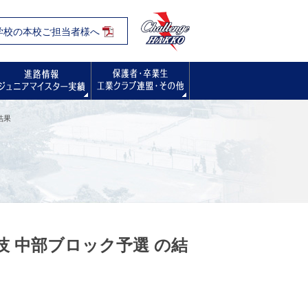
学校の本校ご担当者様へ
入試・オープンスクール・学校見学会
進路情報
保護者・卒業生の方へ
結果
技 中部ブロック予選 の結