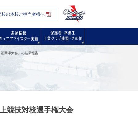
学校の本校ご担当者様へ
入試・オープンスクール・学校見学会
進路情報
保護者・卒業生の方へ
 福岡県大会」の結果報告
陸上競技対校選手権大会