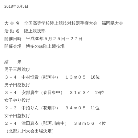
2018年6月5日
大 会 名 全国高等学校陸上競技対校選手権大会 福岡県大会
活 動 名 陸上競技部
開催日時 平成30年５月２５日～２７日
開催会場 博多の森陸上競技場
結 果
男子三段跳び
３－４ 中村恒貴（那珂中） １３ｍ０５ 18位
男子円盤投げ
３－４ 安部慶生（春日東中） ３１ｍ３４ 19位
女子やり投げ
２－３ 中沼りん（花畑中） ３４ｍ０５ 11位
女子円盤投げ
２－４ 津田真衣（那珂川南中） ３８ｍ５６ 4位
（北部九州大会出場決定）