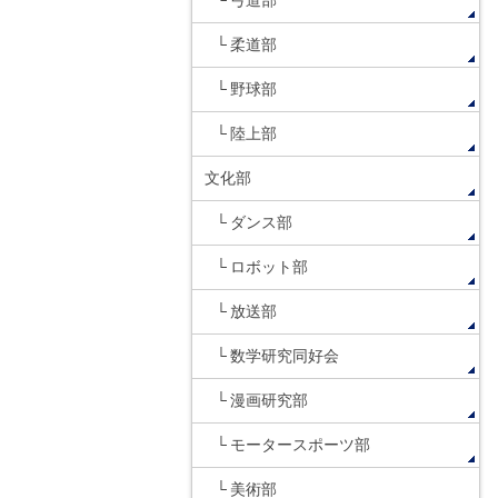
弓道部
柔道部
野球部
陸上部
文化部
ダンス部
ロボット部
放送部
数学研究同好会
漫画研究部
モータースポーツ部
美術部