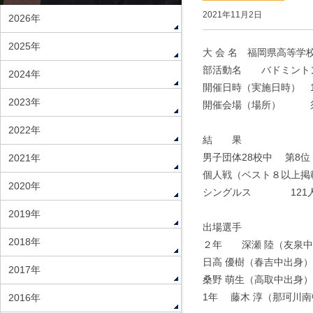
2021年11月2日
2026年
2025年
大 会 名 福岡県高等
部活動名 バドミント
2024年
開催日時（実施日時） 10月1
2023年
開催会場（場所） 須
2022年
結 果
男子団体28校中 第8
2021年
個人戦（ベスト８以上掲
2020年
シングルス 121人
2019年
出場選手
2018年
２年 深瀬 陸（友泉中
日高 優樹（春吉中出身
2017年
桑野 萌生（高取中出身）
1年 藤木 淳（那珂川
2016年