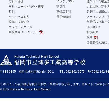
方針・目標
インテリア科
進学コース補足
学科・コース・特色・概要
建築科
いじめ防止基本
時制
画像工学科
緊急時の対応に
キャンパス案内
電子情報科
スクリレアプリ
校旗・校歌紹介
年間学校行事と
マップ・アクセス
部活動紹介
学校案内リーフレット
制服紹介
校則
図書館の利用に
〒814-0155 福岡市城南区東油山4-20-1 TEL 092-862-6575 FAX 092-862-83
※本サイトの著作権は福岡市立博多工業高等学校が有します。本サイトに掲載され
© 2014 Hakata Technical High School