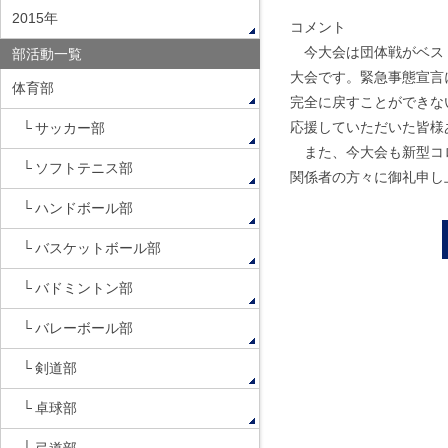
2015年
コメント
今大会は団体戦がベスト
部活動一覧
大会です。緊急事態宣言
体育部
完全に戻すことができな
応援していただいた皆様
サッカー部
また、今大会も新型コロ
ソフトテニス部
関係者の方々に御礼申し
ハンドボール部
バスケットボール部
バドミントン部
バレーボール部
剣道部
卓球部