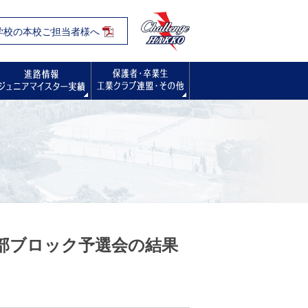
学校の本校ご担当者様へ
入試・オープンスクール・学校見学会
進路情報
保護者・卒業生の方へ
中部ブロック予選会の結果