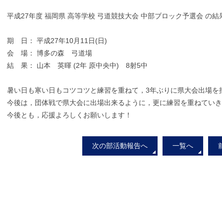
平成27年度 福岡県 高等学校 弓道競技大会 中部ブロック予選会
の結
期 日： 平成27年10月11日(日)
会 場： 博多の森 弓道場
結 果： 山本 英暉 (2年 原中央中) 8射5中
暑い日も寒い日もコツコツと練習を重ねて，3年ぶりに県大会出場を
今後は，団体戦で県大会に出場出来るように，更に練習を重ねてい
今後とも，応援よろしくお願いします！
次の部活動報告へ
一覧へ