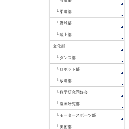
弓道部
柔道部
野球部
陸上部
文化部
ダンス部
ロボット部
放送部
数学研究同好会
漫画研究部
モータースポーツ部
美術部