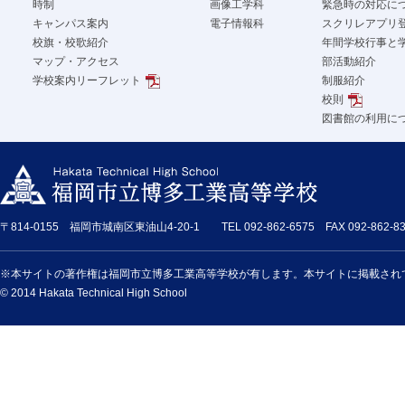
時制
画像工学科
緊急時の対応に
キャンパス案内
電子情報科
スクリレアプリ
校旗・校歌紹介
年間学校行事と
マップ・アクセス
部活動紹介
学校案内リーフレット
制服紹介
校則
図書館の利用に
〒814-0155 福岡市城南区東油山4-20-1 TEL 092-862-6575 FAX 092-862-83
※本サイトの著作権は福岡市立博多工業高等学校が有します。本サイトに掲載され
© 2014 Hakata Technical High School