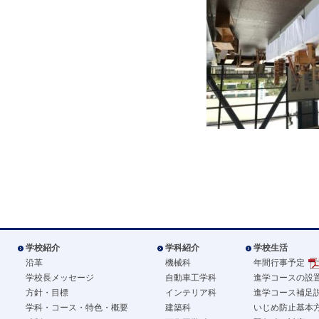
学校紹介
学科紹介
学校生活
沿革
機械科
年間行事予定
学校長メッセージ
自動車工学科
進学コースの設
方針・目標
インテリア科
進学コース補足
学科・コース・特色・概要
建築科
いじめ防止基本