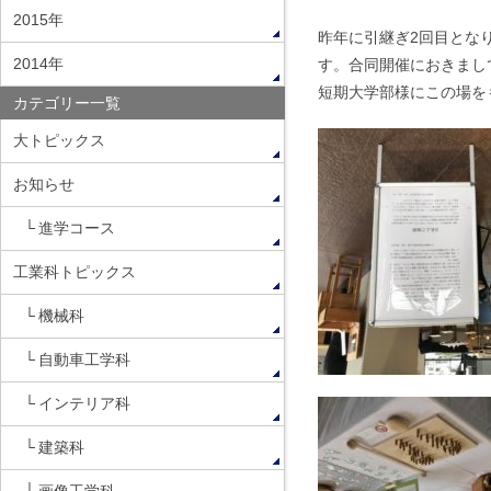
2015年
昨年に引継ぎ2回目とな
2014年
す。合同開催におきまし
短期大学部様にこの場を
カテゴリー一覧
大トピックス
お知らせ
進学コース
工業科トピックス
機械科
自動車工学科
インテリア科
建築科