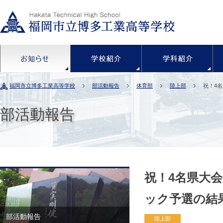
お知らせ
学校紹介
福岡市立博多工業高等学校
部活動報告
体育部
陸上部
祝！4
部活動報告
祝！4名県大会
ック予選の結
部活動報告
陸上部