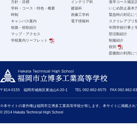
方針・目標
インテリア科
進学コース補足
学科・コース・特色・概要
建築科
いじめ防止基本
時制
画像工学科
緊急時の対応に
キャンパス案内
電子情報科
スクリレアプリ
校旗・校歌紹介
年間学校行事と
マップ・アクセス
部活動紹介
学校案内リーフレット
制服紹介
校則
図書館の利用に
〒814-0155 福岡市城南区東油山4-20-1 TEL 092-862-6575 FAX 092-862-83
※本サイトの著作権は福岡市立博多工業高等学校が有します。本サイトに掲載され
© 2014 Hakata Technical High School