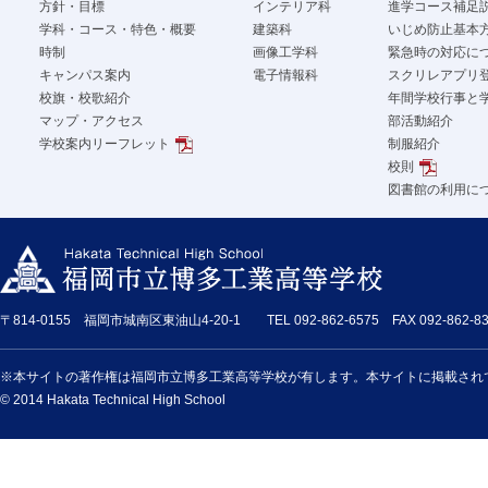
方針・目標
インテリア科
進学コース補足
学科・コース・特色・概要
建築科
いじめ防止基本
時制
画像工学科
緊急時の対応に
キャンパス案内
電子情報科
スクリレアプリ
校旗・校歌紹介
年間学校行事と
マップ・アクセス
部活動紹介
学校案内リーフレット
制服紹介
校則
図書館の利用に
〒814-0155 福岡市城南区東油山4-20-1 TEL 092-862-6575 FAX 092-862-83
※本サイトの著作権は福岡市立博多工業高等学校が有します。本サイトに掲載され
© 2014 Hakata Technical High School