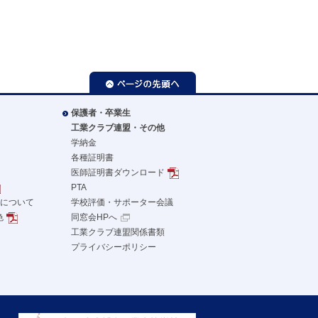
ページの先頭へ
保護者・卒業生
工業クラブ連盟・その他
学納金
各種証明書
医師証明書ダウンロード
PTA
革について
学校評価・サポーター会議
色
同窓会HPへ
工業クラブ連盟関係書類
プライバシーポリシー