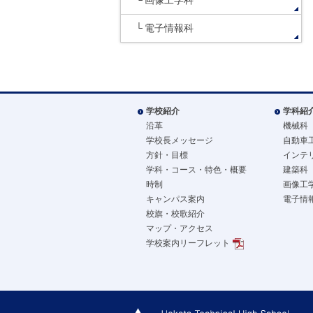
画像工学科
電子情報科
学校紹介
学科紹
沿革
機械科
学校長メッセージ
自動車
方針・目標
インテ
学科・コース・特色・概要
建築科
時制
画像工
キャンパス案内
電子情
校旗・校歌紹介
マップ・アクセス
学校案内リーフレット