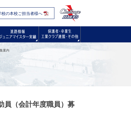
学校の本校ご担当者様へ
入試・オープンスクール・学校見学会
進路情報
保護者・卒業生の方へ
募集案内
補助員（会計年度職員）募