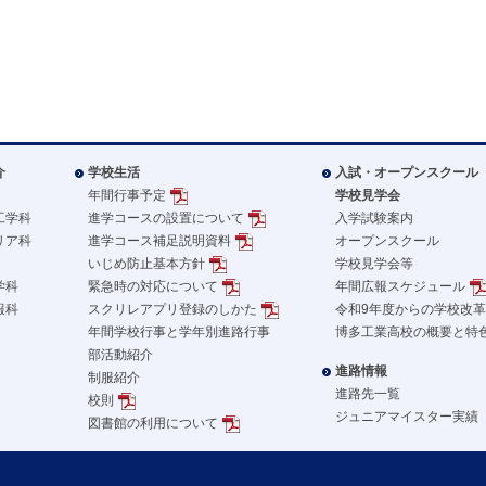
介
学校生活
入試・オープンスクール
年間行事予定
学校見学会
工学科
進学コースの設置について
入学試験案内
リア科
進学コース補足説明資料
オープンスクール
いじめ防止基本方針
学校見学会等
学科
緊急時の対応について
年間広報スケジュール
報科
スクリレアプリ登録のしかた
令和9年度からの学校改
年間学校行事と学年別進路行事
博多工業高校の概要と特
部活動紹介
進路情報
制服紹介
進路先一覧
校則
ジュニアマイスター実績
図書館の利用について