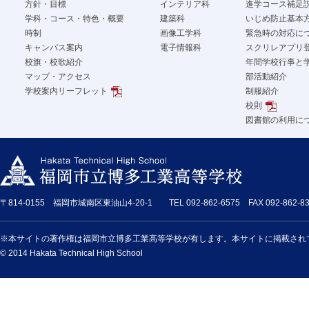
方針・目標
インテリア科
進学コース補足
学科・コース・特色・概要
建築科
いじめ防止基本
時制
画像工学科
緊急時の対応に
キャンパス案内
電子情報科
スクリレアプリ
校旗・校歌紹介
年間学校行事と
マップ・アクセス
部活動紹介
学校案内リーフレット
制服紹介
校則
図書館の利用に
〒814-0155 福岡市城南区東油山4-20-1 TEL 092-862-6575 FAX 092-862-83
※本サイトの著作権は福岡市立博多工業高等学校が有します。本サイトに掲載され
© 2014 Hakata Technical High School