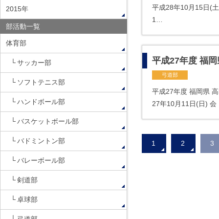
平成28年10月15日
2015年
1…
部活動一覧
体育部
平成27年度 福
サッカー部
弓道部
ソフトテニス部
平成27年度 福岡県
ハンドボール部
27年10月11日(日)
バスケットボール部
バドミントン部
1
2
3
バレーボール部
剣道部
卓球部