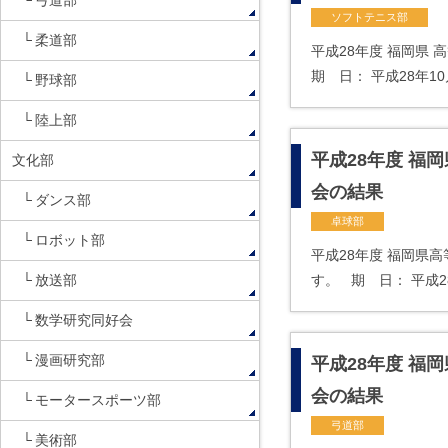
弓道部
ソフトテニス部
柔道部
平成28年度 福岡県
期 日： 平成28年1
野球部
陸上部
平成28年度 福
文化部
会の結果
ダンス部
卓球部
ロボット部
平成28年度 福岡県
放送部
す。 期 日： 平成28
数学研究同好会
漫画研究部
平成28年度 福
会の結果
モータースポーツ部
弓道部
美術部