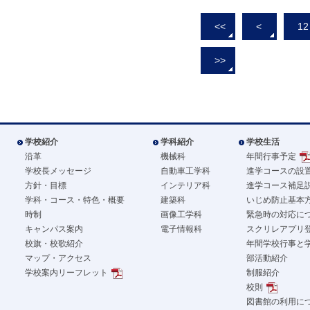
<<
<
12
>>
学校紹介
学科紹介
学校生活
沿革
機械科
年間行事予定
学校長メッセージ
自動車工学科
進学コースの設
方針・目標
インテリア科
進学コース補足
学科・コース・特色・概要
建築科
いじめ防止基本
時制
画像工学科
緊急時の対応に
キャンパス案内
電子情報科
スクリレアプリ
校旗・校歌紹介
年間学校行事と
マップ・アクセス
部活動紹介
学校案内リーフレット
制服紹介
校則
図書館の利用に