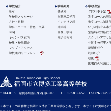
学校紹介
学科紹介
学校生活
沿革
機械科
年間行事予定
学校長メッセージ
自動車工学科
進学コースの設
方針・目標
インテリア科
進学コース補足
学科・コース・特色・概要
建築科
いじめ防止基本
時制
画像工学科
緊急時の対応に
キャンパス案内
電子情報科
スクリレアプリ
校旗・校歌紹介
年間学校行事と
マップ・アクセス
部活動紹介
学校案内リーフレット
制服紹介
校則
図書館の利用に
〒814-0155 福岡市城南区東油山4-20-1 TEL 092-862-6575 FAX 092-862-83
※本サイトの著作権は福岡市立博多工業高等学校が有します。本サイトに掲載され