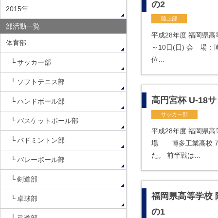
の2
2015年
陸上部
部活動一覧
平成28年度 福岡県高
体育部
～10日(日) 会 
位…
サッカー部
ソフトテニス部
高円宮杯 U-18
ハンドボール部
サッカー部
バスケットボール部
平成28年度 福岡県
バドミントン部
場 博多工業高校 7
た。 前半戦は…
バレーボール部
剣道部
福岡県高等学校 
卓球部
の1