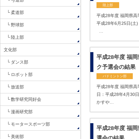
弓道部
陸上部
柔道部
平成28年度 福岡県
平成28年6月25日
野球部
…
陸上部
文化部
平成28年度 福
ダンス部
ク予選会の結果
ロボット部
バドミントン部
平成28年度 福岡県
放送部
日：平成28年4月30
数学研究同好会
かすや…
漫画研究部
モータースポーツ部
平成28年度 福
美術部
選会の結果