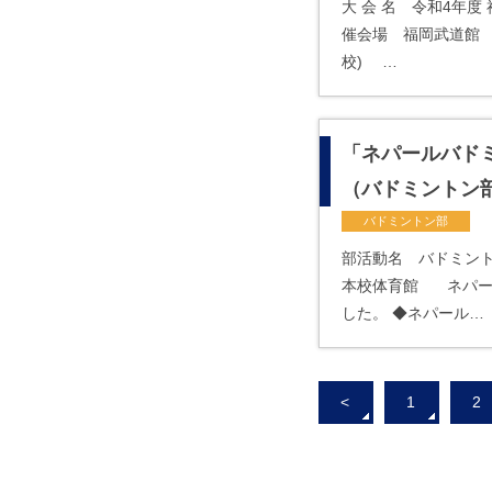
大 会 名 令和4年度
催会場 福岡武道館
校) …
「ネパールバド
（バドミントン
バドミントン部
部活動名 バドミン
本校体育館 ネパー
した。 ◆ネパール…
<
1
2