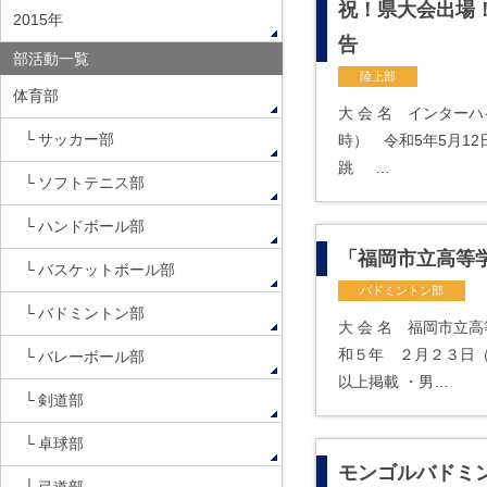
祝！県大会出場
2015年
告
部活動一覧
陸上部
体育部
大 会 名 インター
サッカー部
時） 令和5年5月1
跳 …
ソフトテニス部
ハンドボール部
「福岡市立高等
バスケットボール部
バドミントン部
バドミントン部
大 会 名 福岡市立
和５年 ２月２３日
バレーボール部
以上掲載 ・男…
剣道部
卓球部
モンゴルバドミ