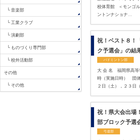
校体育館 ＜モンゴ
音楽部
ントンナショナ…
工業クラブ
演劇部
祝！ベスト８！
ものづくり専門部
ク予選会」の結
校外活動部
バドミントン部
大 会 名 福岡県高
その他
時（実施日時） 団
その他
２日（土），２３日（
祝！県大会出場
部ブロック予選
弓道部