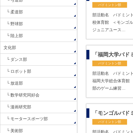
弓道部
バドミントン部
柔道部
部活動名 バドミント
校体育館 ＜モンゴ
野球部
ジュニアユース…
陸上部
文化部
「福岡大学バド
ダンス部
バドミントン部
ロボット部
部活動名 バドミン
福岡大学総合体育館
放送部
部のゲーム練習…
数学研究同好会
漫画研究部
「モンゴルバド
モータースポーツ部
バドミントン部
美術部
部活動名 バドミン