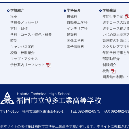
学校紹介
学科紹介
学校生活
沿革
機械科
年間行事予定
学校長メッセージ
自動車工学科
進学コースの設
方針・目標
インテリア科
進学コース補足
学科・コース・特色・概要
建築科
いじめ防止基本
時制
画像工学科
緊急時の対応に
キャンパス案内
電子情報科
スクリレアプリ
校旗・校歌紹介
年間学校行事と
マップ・アクセス
部活動紹介
学校案内リーフレット
制服紹介
校則
図書館の利用に
〒814-0155 福岡市城南区東油山4-20-1 TEL 092-862-6575 FAX 092-862-83
※本サイトの著作権は福岡市立博多工業高等学校が有します。本サイトに掲載され